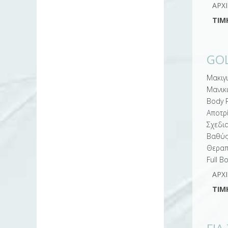
ΑΡΧ
ΤΙΜ
GO
Μακιγ
Μανικι
Body P
Αποτρ
Σχεδι
Βαθύς
Θεραπ
Full Β
ΑΡΧ
ΤΙΜ