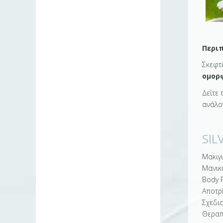
Περιπ
Σκεφτ
ομορ
Δείτε
ανάλογ
SIL
Μακιγ
Μανικι
Body P
Αποτρ
Σχεδι
Θεραπ