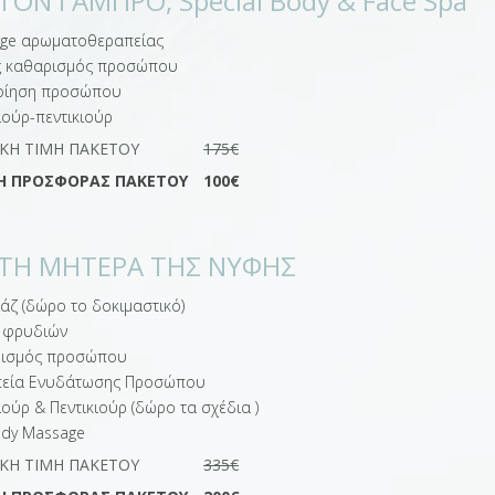
 ΤΟΝ ΓΑΜΠΡΟ, Special Body & Face Spa
ge αρωματοθεραπείας
 καθαρισμός προσώπου
οίηση προσώπου
ιούρ-πεντικιούρ
ΙΚΉ ΤΙΜΉ ΠΑΚΈΤΟΥ
175€
Η ΠΡΟΣΦΟΡΆΣ ΠΑΚΕΤΟΥ
100€
 ΤΗ ΜΗΤΕΡΑ ΤΗΣ ΝΥΦΗΣ
άζ (δώρο το δοκιμαστικό)
 φρυδιών
ισμός προσώπου
εία Ενυδάτωσης Προσώπου
ούρ & Πεντικιούρ (δώρο τα σχέδια )
ody Μassage
ΙΚΉ ΤΙΜΉ ΠΑΚΈΤΟΥ
335€