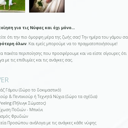
οίηση για τις Νύφες και όχι μόνο...
είτε ότι την πιο όμορφη μέρα της ζωής σας! Την ημέρα του γάμου σ
φότερη όλων
. Και εμείς μπορούμε να το πραγματοποιήσουμε!
 τα πακέτα περιποίησης που προσφέρουμε και να είστε σίγουρες ότι
α με τις επιθυμίες και τις ανάγκες σας.
VER
ιάζ Γάμου (δώρο το δοκιμαστικό)
ούρ & Πεντικιούρ ή Τεχνητά Νύχια (δώρο τα σχέδια)
eeling (Πήλινγκ Σώματος)
ίχωση Ποδιών - Μπικίνι
ασμός Φρυδιών
εία Προσώπου ανάλογα με τις ανάγκες κάθε νύφης