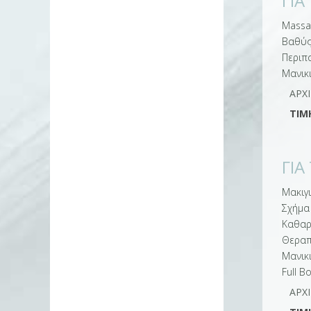
ΓΙΑ
Massa
Βαθύς
Περιπ
Μανικ
ΑΡΧ
ΤΙΜ
ΓΙΑ
Mακιγι
Σχήμα
Καθαρ
Θεραπ
Μανικι
Full Β
ΑΡΧ