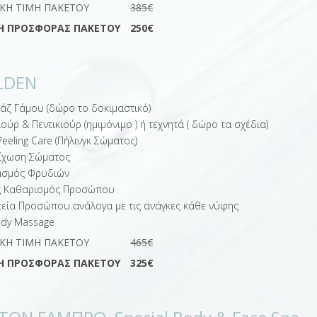
ΙΚΉ ΤΙΜΉ ΠΑΚΈΤΟΥ
385€
Η ΠΡΟΣΦΟΡΆΣ ΠΑΚΈΤΟΥ
250€
LDEN
ιάζ Γάμου (δώρο το δοκιμαστικό)
ούρ & Πεντικιούρ (ημιμόνιμο ) ή τεχνητά ( δώρο τα σχέδια)
eeling Care (Πήλινγκ Σώματος)
ίχωση Σώματος
ασμός Φρυδιών
 Καθαρισμός Προσώπου
εία Προσώπου ανάλογα με τις ανάγκες κάθε νύφης
ody Μassage
ΙΚΉ ΤΙΜΉ ΠΑΚΈΤΟΥ
465€
Η ΠΡΟΣΦΟΡΆΣ ΠΑΚΈΤΟΥ
325€