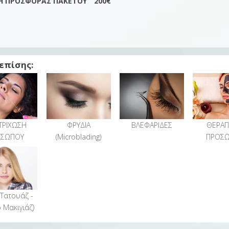
Η ΠΡΟΣΦΟΡΆΣ ΠΑΚΕΤΟΥ
200€
 επίσης:
ΤΡΙΧΩΣΗ
ΦΡΥΔΙΑ
ΒΛΕΦΑΡΙΔΕΣ
ΘΕΡΑΠ
ΟΣΩΠΟΥ
(Microblading)
ΠΡΟΣ
(Τατουάζ -
 Μακιγιάζ)