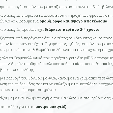
την εφαρμογή του μόνιμου μακιγιάζ χρησιμοποιούνται ειδικές βελόν
νιμο μακιγιάζ μπορεί να εφαρμοστεί στην περιοχή των φρυδιών σε 
ών για να δώσουμε ένα
ομοιόμορφο και άψογο αποτέλεσμα
.
νιμο μακιγιάζ φρυδιών έχει
διάρκεια περίπου 2-4 χρόνια
.
εξαρτάται από παράγοντες όπως ο τύπος του δέρματος και το πόσο «
φροντίσετε στην συνέχεια. Ο χειρότερος εχθρός του μόνιμου μακιγιά
ρων με συνέπεια να ξεθωριάζει πολύ σύντομα την απόχρωση της χρ
ς όλα τα δερμοκαλλυντικά που περιέχουν ρετινόλη (VIT A) απαγορεύ
η ρετινόλη κάνει παθητική απολέπιση καθώς επίσης και οι θεραπείες
 βρίσκεται ο πελάτης.
την εφαρμογή του μόνιμου μακιγιάζ κάνουμε ένα χρωματικό τέστ ώστ
ωση της επιδερμίδας σας και να επιλέξουμε την κατάλληλη απόχρωσ
ώσεων με το πέρασμα του χρόνου.
τίζουμε με ένα μολύβι το σχήμα που θα δώσουμε στα φρύδια σας 
στο σχέδιο γίνεται το
μόνιμο μακιγιάζ
.