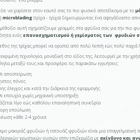
ίτε να χαρίσετε στον εαυτό σας το πιο φυσικό αποτέλεσμα με το
μ
κή
microblading
(τρίχα - τρίχα) δημιουργώντας ένα αψεγάδιαστο απο
 μέθοδο αυτή σχηματίζουμε γραμμές στα φρύδια σας για την πιο φυ
ότητα ενός
επανασχηματισμού ή γεμίσματος των φρυδιών σ
εθος της τρίχας μπορεί να οριστεί από πολύ λεπτή εώς πολύ παχιά λ
κεκριμένη τεχνολογία, μοναδική στο είδος της, λειτουργεί με την 
ληλα μεταξύ τους και προσφέρει τις παρακάτω εγγυήσεις:
% αποστείρωση
χιστος πόνος
ης έλεγχος και κατά την διάρκεια της εφαρμογής
% επιτυχία χωρίς μηχανική υποστήριξη
ιάζεται λίγο εώς καθόλου επαναληπτική συνεδρία
γορη επούλωση
νέωση κάθε 2-4 χρόνια
ιμο μακιγιάζ φρυδιών ή τατουάζ φρυδιών είναι μια επαγγελματική τ
λεργικών χρωστικών ουσιών στην επιδερμίδα με
ακίνδυνο και α