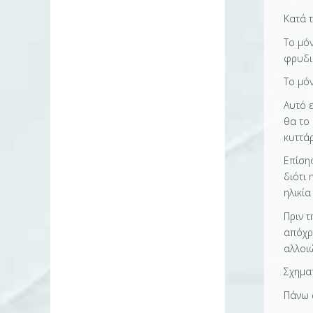
Κατά 
Το μό
φρυδι
Το μό
Αυτό 
θα το 
κυττά
Επίση
διότι 
ηλικία
Πριν 
απόχρ
αλλοι
Σχημα
Πάνω 