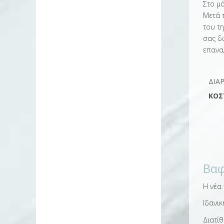
Στο μό
Μετά 
του τη
σας δώ
επαναλ
ΔΙΆ
ΚΌΣ
Βαφ
Η νέα
Ιδανι
Διατίθ