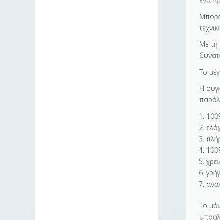
Μπορε
τεχνι
Με τη
δυνατ
Το μέγ
Η συγ
παράλ
100
ελά
πλήρ
100
χρε
γρή
ανα
Το μόν
υποαλ