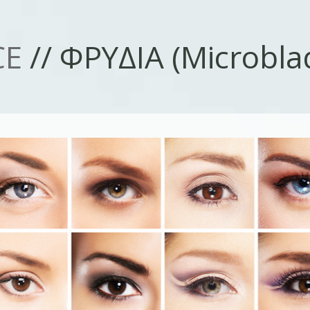
Παράκαμψη προς το
κυρίως περιεχόμενο
CE
// ΦΡΥΔΙΑ (Microbla