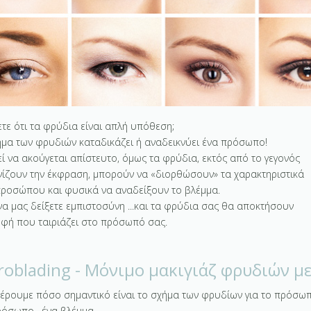
τε ότι τα φρύδια είναι απλή υπόθεση;
ήμα των φρυδιών καταδικάζει ή αναδεικνύει ένα πρόσωπο!
ί να ακούγεται απίστευτο, όμως τα φρύδια, εκτός από το γεγονός
ονίζουν την έκφραση, μπορούν να «διορθώσουν» τα χαρακτηριστικά
προσώπου και φυσικά να αναδείξουν το βλέμμα.
να μας δείξετε εμπιστοσύνη ...και τα φρύδια σας θα αποκτήσουν
ρφή που ταιριάζει στο πρόσωπό σας.
roblading - Μόνιμο μακιγιάζ φρυδιών με
ξέρουμε πόσο σημαντικό είναι το σχήμα των φρυδίων για το πρόσωπό
ρόσωπο, ένα βλέμμα.