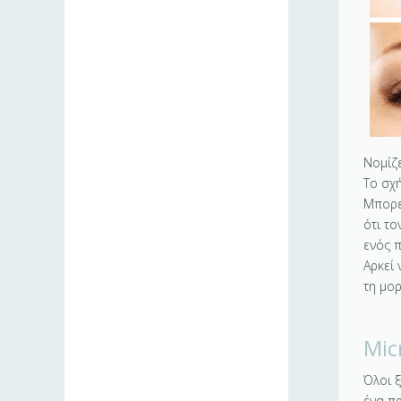
Νομίζε
Το σχ
Μπορε
ότι τ
ενός 
Αρκεί 
τη μο
Mic
Όλοι 
ένα π