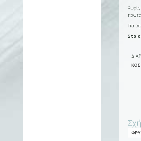
Χωρίς 
πρώτα
Για ά
Στο κ
ΔΙΆ
ΚΌΣ
Σχ
ΦΡΥ